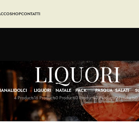
ACCO
SHOP
CONTATTI
LIQUORI
IANALI
DOLCI
LIQUORI
NATALE
PACK
PASQUA
SALATI
S
4 Products
16 Products
0 Products
0 Products
0 Products
0 Products
0 