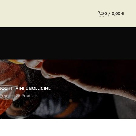
0
/
0,00
€
UCCHI
VINI E BOLLICINE
Products
25 Products