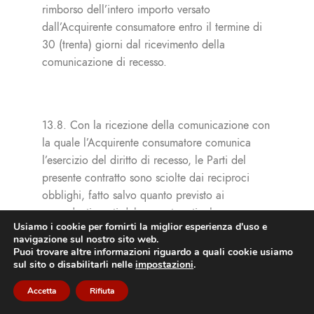
rimborso dell’intero importo versato
dall’Acquirente consumatore entro il termine di
30 (trenta) giorni dal ricevimento della
comunicazione di recesso.
13.8. Con la ricezione della comunicazione con
la quale l’Acquirente consumatore comunica
l’esercizio del diritto di recesso, le Parti del
presente contratto sono sciolte dai reciproci
obblighi, fatto salvo quanto previsto ai
precedenti punti del presente articolo.
Usiamo i cookie per fornirti la miglior esperienza d'uso e
navigazione sul nostro sito web.
Puoi trovare altre informazioni riguardo a quali cookie usiamo
sul sito o disabilitarli nelle
impostazioni
.
Art. 14 Cause di risoluzione
Accetta
Rifiuta
14.1. Le obbligazioni di cui al punto 12.1,