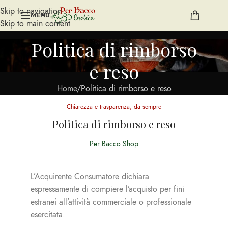
Skip to navigation
MENU
Skip to main content
Politica di rimborso
e reso
Home
Politica di rimborso e reso
Chiarezza e trasparenza, da sempre
Politica di rimborso e reso
Per Bacco Shop
L’Acquirente Consumatore dichiara
espressamente di compiere l’acquisto per fini
estranei all’attività commerciale o professionale
esercitata.