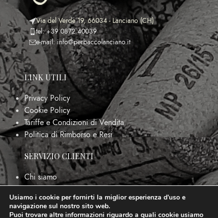
Via del Verde 19, 66034 - Lanciano (CH)
tel: +39 0872 40039
e-mail: info@perbaccolanciano.it
LINK UTILI
Privacy Policy
Cookie Policy
Tariffe e Condizioni di Vendita
Politica di Rimborso e Resi
SERVIZIO CLIENTI
Chi siamo
FAQs
Usiamo i cookie per fornirti la miglior esperienza d'uso e
Contattaci
navigazione sul nostro sito web.
Puoi trovare altre informazioni riguardo a quali cookie usiamo
P.IVA: 02054030693 - ENOTECA PER BACCO
2023 -