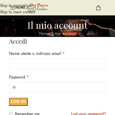
Skip to navigation
MENU
Skip to main content
Il mio account
Home
Il mio account
Accedi
Nome utente o indirizzo email
*
Password
*
LOG IN
Remember me
Lost your password?