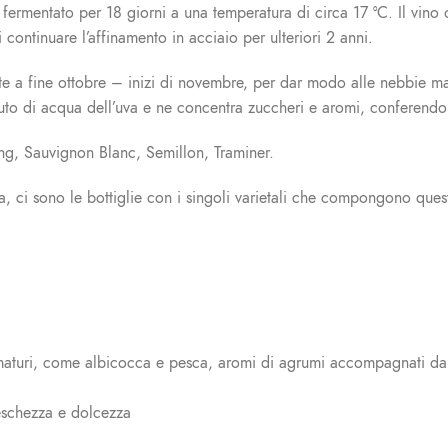
fermentato per 18 giorni a una temperatura di circa 17 °C. Il vino ot
continuare l’affinamento in acciaio per ulteriori 2 anni.
te a fine ottobre – inizi di novembre, per dar modo alle nebbie mat
uto di acqua dell’uva e ne concentra zuccheri e aromi, conferendo
ing, Sauvignon Blanc, Semillon, Traminer.
ala, ci sono le bottiglie con i singoli varietali che compongono que
maturi, come albicocca e pesca, aromi di agrumi accompagnati da se
freschezza e dolcezza