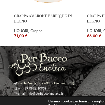
GRAPPA AMARONE BARRIQUE IN
GRAPPA 
LEGNO
LEGNO
LIQUORI
,
Grappe
LIQUORI
,
71,00
€
66,00
€
Via del Verde 19, 66034 - Lanciano (CH)
tel: +39 0872 40039
e-mail: info@perbaccolanciano.it
Usiamo i cookie per fornirti la miglio