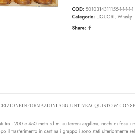
COD:
5010314311155-1-1-1-1-1
Categorie:
LIQUORI
,
Whisky
Share:
CRIZIONE
INFORMAZIONI AGGIUNTIVE
ACQUISTO & CONS
i tra i 200 e 450 metri s.l.m. su terreni argillosi, ricchi di fossili
opo il trasferimento in cantina i grappoli sono stati ulteriormente se