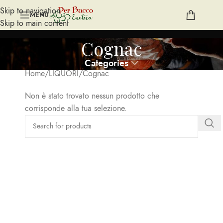
Skip to navigation
MENU
Skip to main content
Cognac
Categories
Home
LIQUORI
Cognac
Non è stato trovato nessun prodotto che
corrisponde alla tua selezione.