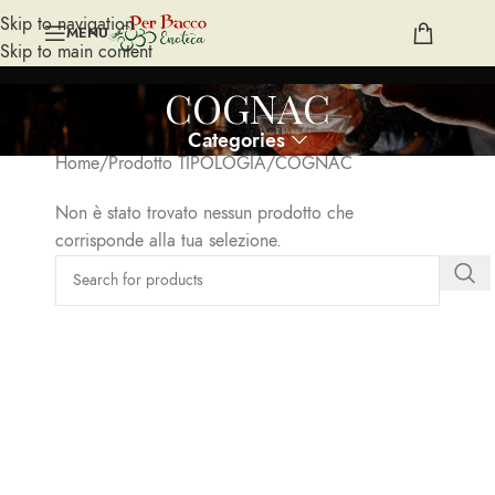
Skip to navigation
MENU
Skip to main content
COGNAC
Categories
Home
Prodotto TIPOLOGIA
COGNAC
Non è stato trovato nessun prodotto che
corrisponde alla tua selezione.