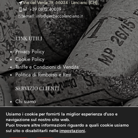
Via del Verde 19, 66034 - Lanciano (CH)
tel: +39 0872 40039
e-mail: info@perbaccolanciano.it
LINK UTILI
Privacy Policy
Cookie Policy
Tariffe e Condizioni di Vendita
Politica di Rimborso e Resi
SERVIZIO CLIENTI
Chi siamo
FAQs
Usiamo i cookie per fornirti la miglior esperienza d'uso e
Contattaci
navigazione sul nostro sito web.
Puoi trovare altre informazioni riguardo a quali cookie usiamo
P.IVA: 02054030693 - ENOTECA PER BACCO
2023 -
sul sito o disabilitarli nelle
impostazioni
.
tutti i diritti riservati.