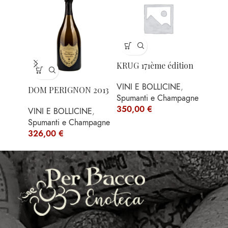
KRUG 171ème édition
VINI E BOLLICINE
,
DOM PERIGNON 2013
MONT
Spumanti e Champagne
VALEN
350,00
€
VINI E BOLLICINE
,
Spumanti e Champagne
VINI 
326,00
€
Rossi
254,